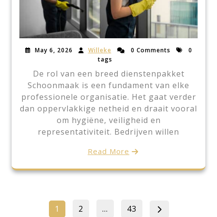
May 6, 2026
Willeke
0 Comments
0
tags
De rol van een breed dienstenpakket
Schoonmaak is een fundament van elke
professionele organisatie. Het gaat verder
dan oppervlakkige netheid en draait vooral
om hygiëne, veiligheid en
representativiteit. Bedrijven willen
Read More
Posts
Page
Page
Page
1
2
…
43