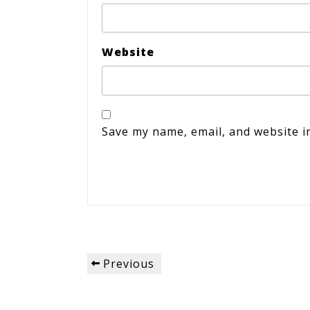
Website
Save my name, email, and website i
Post
Previous
Previous
navigation
Post