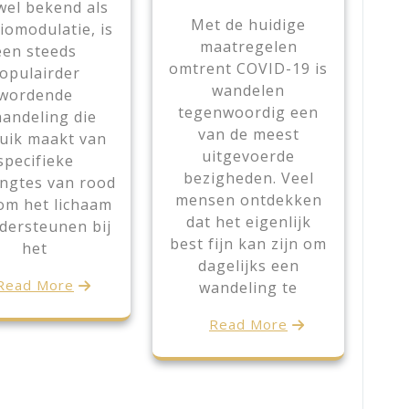
wel bekend als
Met de huidige
iomodulatie, is
maatregelen
een steeds
omtrent COVID-19 is
opulairder
wandelen
wordende
tegenwoordig een
andeling die
van de meest
uik maakt van
uitgevoerde
specifieke
bezigheden. Veel
engtes van rood
mensen ontdekken
 om het lichaam
dat het eigenlijk
dersteunen bij
best fijn kan zijn om
het
dagelijks een
Read More
wandeling te
Read More