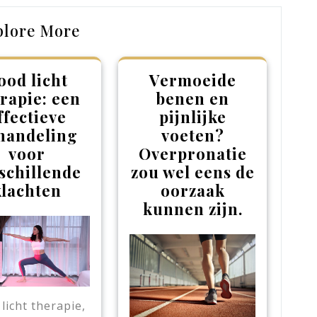
plore More
ood licht
Vermoeide
rapie: een
benen en
ffectieve
pijnlijke
handeling
voeten?
voor
Overpronatie
schillende
zou wel eens de
klachten
oorzaak
kunnen zijn.
licht therapie,