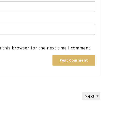
n this browser for the next time I comment.
Next
Next
Post