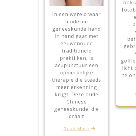
ook 
fotob
In een wereld waar
moderne
p
geneeskunde hand
in hand gaat met
beh
eeuwenoude
gebr
traditionele
praktijken, is
golfl
acupunctuur een
licht
opmerkelijke
te on
therapie die steeds
meer erkenning
krijgt. Deze oude
Chinese
geneeskunde, die
draait
Read More