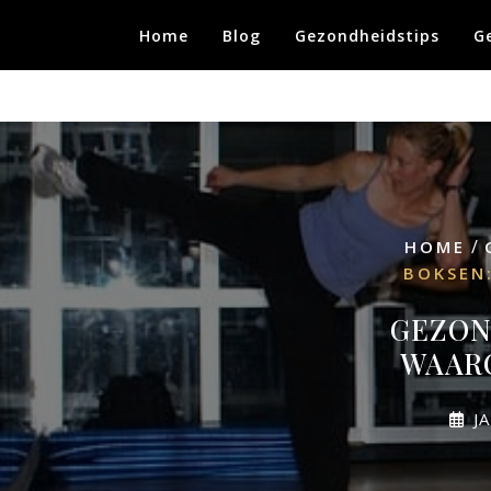
Skip
Home
Blog
Gezondheidstips
G
to
content
/
HOME
BOKSEN
GEZON
WAARO
J