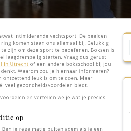
etwat intimiderende vechtsport. De beelden
 ring komen staan ons allemaal bij. Gelukkig
 te zijn om deze sport te beoefenen. Boksen is
eel laagdrempelig starten. Vraag dus gerust
l in Utrecht
of een andere boksschool bij jou
je denkt. Waarom zou je hiernaar informeren?
n ontzettend leuk is om te doen. Maar
él veel gezondheidsvoordelen biedt.
 voordelen en vertellen we je wat je precies
ditie op
 Ben je regelmatig buiten adem als je een