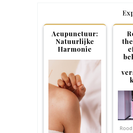
Ex
Acupunctuur:
R
Natuurlijke
the
Harmonie
e
be
ver
Rood 