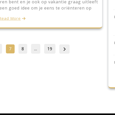
eren bent en je ook op vakantie graag uitleeft
t een goed idee om je eens te oriënteren op
Read More
Posts
age
Page
Page
Page
7
8
…
19
pagination