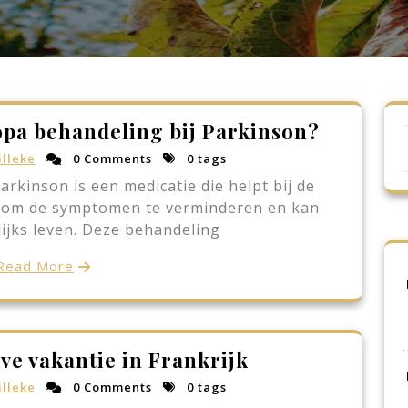
opa behandeling bij Parkinson?
lleke
0 Comments
0 tags
rkinson is een medicatie die helpt bij de
t om de symptomen te verminderen en kan
lijks leven. Deze behandeling
Read More
ve vakantie in Frankrijk
lleke
0 Comments
0 tags