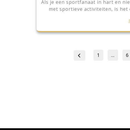
Als je een sportfanaat in hart en ni
met sportieve activiteiten, is he
Page
P
1
…
6