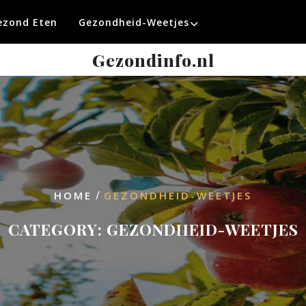
ezond Eten
Gezondheid-Weetjes
Gezondinfo.nl
/
HOME
GEZONDHEID-WEETJES
CATEGORY:
GEZONDHEID-WEETJES