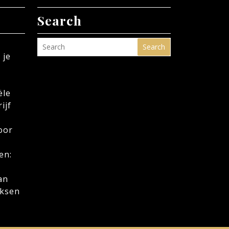
Search
Search
 je
ële
ijf
oor
en:
an
oksen