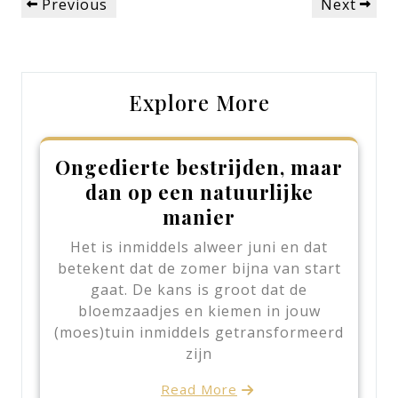
Previous
Next
Previous
Next
navigation
Post
Post
Explore More
Ongedierte bestrijden, maar
dan op een natuurlijke
manier
Het is inmiddels alweer juni en dat
betekent dat de zomer bijna van start
gaat. De kans is groot dat de
bloemzaadjes en kiemen in jouw
(moes)tuin inmiddels getransformeerd
zijn
Read More