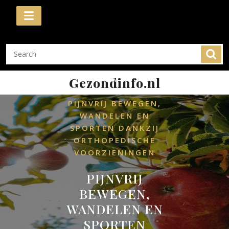
Skip
to
content
/
HOME
Gezondinfo.nl
/
UNCATEGORIZED
PIJNVRIJ BEWEGEN,
WANDELEN EN
SPORTEN DANKZIJ
ORTHOPEDISCHE
VOORZIENINGEN
PIJNVRIJ
BEWEGEN,
WANDELEN EN
SPORTEN