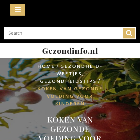
Skip
to
content
Gezondinfo.nl
/
HOME
GEZONDHEID-
,
WEETJES
/
GEZONDHEIDSTIPS
KOKEN VAN GEZONDE
VOEDING VOOR
KINDEREN
KOKEN VAN
GEZONDE
VOEDING VOOR