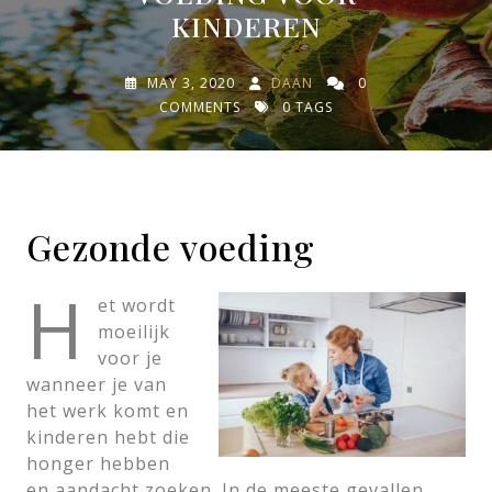
KINDEREN
MAY 3, 2020
DAAN
0
COMMENTS
0 TAGS
Gezonde voeding
H
et wordt
moeilijk
voor je
wanneer je van
het werk komt en
kinderen hebt die
honger hebben
en aandacht zoeken. In de meeste gevallen,